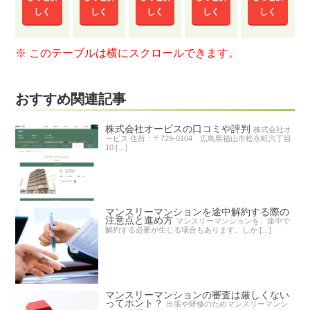
しく
しく
しく
しく
しく
おすすめ関連記事
株式会社オービスの口コミや評判
株式会社オ
ービス 住所：〒729-0104 広島県福山市松永町六丁目
10 […]
マンスリーマンションを途中解約する際の
注意点と進め方
マンスリーマンションを、途中で
解約する必要が生じる場合もあります。しか […]
マンスリーマンションの審査は厳しくない
ってホント？
出張や研修のためマンスリーマンシ