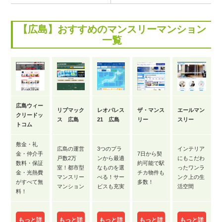
【広島】おすすめのマンスリーマンション
一覧
広島ウィー
リブマック
レオパレス
ザ・マンス
エールマン
クリードッ
ス 広島
21 広島
リー
スリー
トコム
敷金・礼
広島の運営
3つのプラ
インテリア
金・仲介手
7日から契
戸数2万
ンから最適
にもこだわ
数料・保証
約可能で駅
室！都市型
なものを選
ったワンラ
金・光熱費
チカ物件も
マンスリー
べる！サー
ンク上の生
がすべて無
多数！
マンション
ビスも充実
活空間
料！
もっと詳
もっと詳
もっと詳
もっと詳
もっと詳