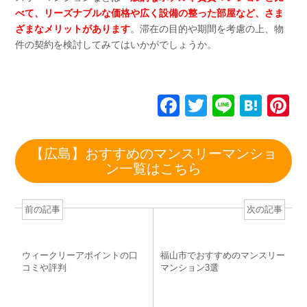
べて、リーズナブルな価格や広く設備の整った部屋など、さま
ざまなメリットがあります
。滞在の目的や期間を考慮の上、物
件の契約を検討してみてはいかがでしょうか。
F
T
Li
H
P
a
wi
n
at
n
c
tt
e
e
e
【広島】おすすめのマンスリーマンショ
e
er
n
e
ン一覧はこちら
b
a
st
o
前の記事
次の記事
o
k
ウィークリーアポイントの口
福山市でおすすめのマンスリー
コミや評判
マンション3選