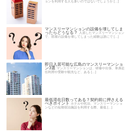
ョンを利用する人も多いのではないでしょうか […]
マンスリーマンションの設備を壊してしま
ったらどうなる？
入居したマンスリーマンション
で、部屋の設備を壊してしまった経験は誰にで […]
即日入居可能な広島のマンスリーマンショ
ン3選
マンスリーマンションは、研修や出張、単身赴
任利用や受験や観光など、ある […]
最低滞在日数ってある？契約前に押さえる
べきポイント
ホテルや民泊、マンスリーマンショ
ンなどの短期宿泊施設を利用する際、最低 […]