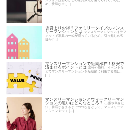
め、快適な生 […]
賃貸よりお得？ファミリータイプのマンス
リーマンションとは
マンスリーマンションはデフ
ォルトで家具の一式が揃っているため、引っ越しの翌
日か […]
マンスリーマンションで短期滞在！格安で
済ませるポイントとは
出張や旅行、イベントな
どでマンスリーマンションを短期的に利用する際は、
[…]
マンスリーマンションとウィークリーマン
ションの違いはどんなところ？
出張や単身赴
任、住居がきまるまでのつなぎとして、マンスリーマ
ンションやウィ […]