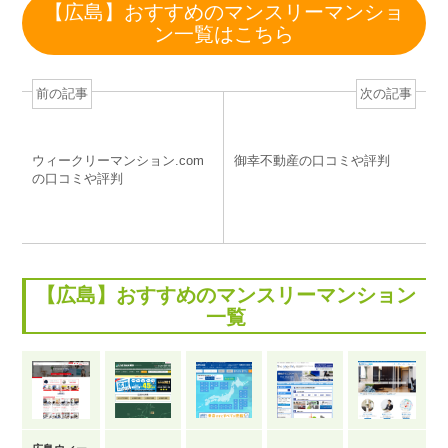
c
tt
e
e
e
【広島】おすすめのマンスリーマンショ
e
er
n
e
ン一覧はこちら
b
a
st
o
前の記事
次の記事
o
k
ウィークリーマンション.com
御幸不動産の口コミや評判
の口コミや評判
【広島】おすすめのマンスリーマンション
一覧