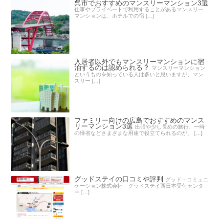
呉市でおすすめのマンスリーマンション3選
仕事やプライベートで利用することがあるマンスリー
マンションは、ホテルでの宿 […]
入居者以外でもマンスリーマンションに宿
泊するのは認められる？
マンスリーマンション
というものを知っている人は多いと思いますが、マン
スリー […]
ファミリー向けの広島でおすすめのマンス
リーマンション3選
出張や少し長めの旅行、一時
の帰省などさまざまな用途で役立てられるのが、 […]
グッドステイの口コミや評判
グッド・コミュニ
ケーション株式会社 グッドステイ西日本受付センタ
ー […]