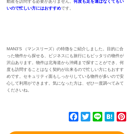
動産を訪問する必要がありません。
何度も足を運ばなくてもい
いので忙しい方にはおすすめ
です。
MAN3’S （マンスリーズ）の特徴をご紹介しました。目的に合
った物件から探せる、ビジネスにも旅行にもピッタリの物件が
沢山あります。物件は北海道から沖縄まで探すことができ、何
度も訪問することはなく契約が出来るので忙しい方にもおすす
めです。セキュリティ面もしっかりしている物件が多いので安
心して利用ができます。気になった方は、ぜひ一度調べてみて
くださいね。
F
T
Li
H
P
a
wi
n
at
n