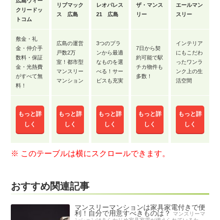
広島ウィー
リブマック
レオパレス
ザ・マンス
エールマン
クリードッ
ス 広島
21 広島
リー
スリー
トコム
敷金・礼
広島の運営
3つのプラ
インテリア
金・仲介手
7日から契
戸数2万
ンから最適
にもこだわ
数料・保証
約可能で駅
室！都市型
なものを選
ったワンラ
金・光熱費
チカ物件も
マンスリー
べる！サー
ンク上の生
がすべて無
多数！
マンション
ビスも充実
活空間
料！
もっと詳
もっと詳
もっと詳
もっと詳
もっと詳
しく
しく
しく
しく
しく
おすすめ関連記事
マンスリーマンションは家具家電付きで便
利！自分で用意すべきものは？
マンスリーマ
ンションはあらかじめ家具家電が備えられているた