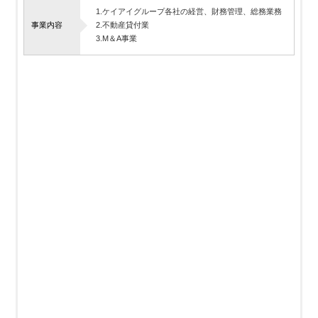
1.ケイアイグループ各社の経営、財務管理、総務業務
事業内容
2.不動産貸付業
3.M＆A事業