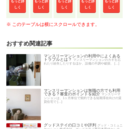
もっと詳
もっと詳
もっと詳
もっと詳
もっと詳
しく
しく
しく
しく
しく
おすすめ関連記事
マンスリーマンションの利用中によくある
トラブルとは？
マンスリーマンションのカギを忘
れたり紛失したりするほか、設備の不調や破損、 […]
マンスリーマンションは無職の方でも利用
できる？審査のポイントを紹介
マンスリーマ
ンションは、1ヶ月単位で契約できる短期滞在向けの賃
貸住宅で […]
グッドステイの口コミや評判
グッド・コミュニ