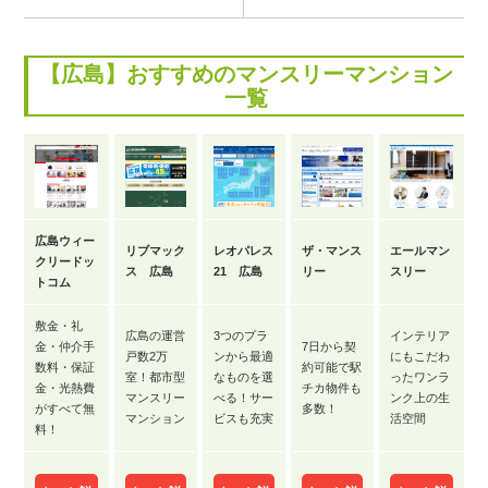
【広島】おすすめのマンスリーマンション
一覧
広島ウィー
リブマック
レオパレス
ザ・マンス
エールマン
クリードッ
ス 広島
21 広島
リー
スリー
トコム
敷金・礼
広島の運営
3つのプラ
インテリア
金・仲介手
7日から契
戸数2万
ンから最適
にもこだわ
数料・保証
約可能で駅
室！都市型
なものを選
ったワンラ
金・光熱費
チカ物件も
マンスリー
べる！サー
ンク上の生
がすべて無
多数！
マンション
ビスも充実
活空間
料！