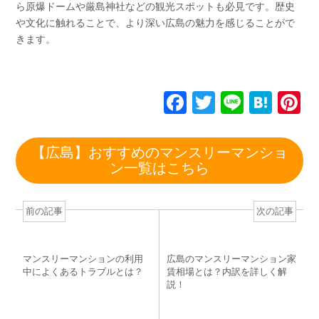
ら原爆ドームや厳島神社などの観光スポットも必見です。歴史
や文化に触れることで、より深い広島の魅力を感じることがで
きます。
F
T
Li
H
P
a
wi
n
at
n
c
tt
e
e
e
【広島】おすすめのマンスリーマンショ
e
er
n
e
ン一覧はこちら
b
a
st
o
前の記事
次の記事
o
k
マンスリーマンションの利用
広島のマンスリーマンション家
中によくあるトラブルとは？
賃相場とは？内訳を詳しく解
説！