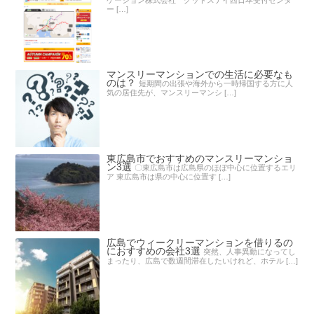
ケーション株式会社 グッドステイ西日本受付センタ
ー […]
マンスリーマンションでの生活に必要なも
のは？
短期間の出張や海外から一時帰国する方に人
気の居住先が、マンスリーマンシ […]
東広島市でおすすめのマンスリーマンショ
ン3選
〇東広島市は広島県のほぼ中心に位置するエリ
ア 東広島市は県の中心に位置す […]
広島でウィークリーマンションを借りるの
におすすめの会社3選
突然、人事異動になってし
まったり、広島で数週間滞在したいけれど、ホテル […]